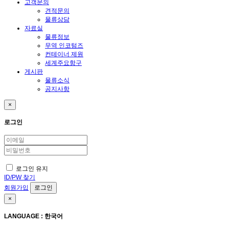
고객문의
견적문의
물류상담
자료실
물류정보
무역 인코텀즈
컨테이너 제원
세계주요항구
게시판
물류소식
공지사항
×
로그인
로그인 유지
ID/PW 찾기
회원가입
×
LANGUAGE : 한국어