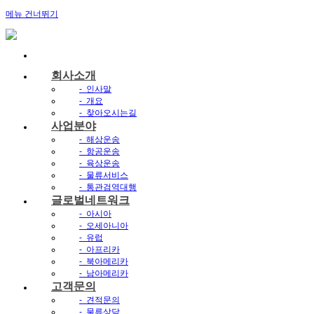
메뉴 건너뛰기
회사소개
-
인사말
-
개요
-
찾아오시는길
사업분야
-
해상운송
-
항공운송
-
육상운송
-
물류서비스
-
통관검역대행
글로벌네트워크
-
아시아
-
오세아니아
-
유럽
-
아프리카
-
북아메리카
-
남아메리카
고객문의
-
견적문의
-
물류상담