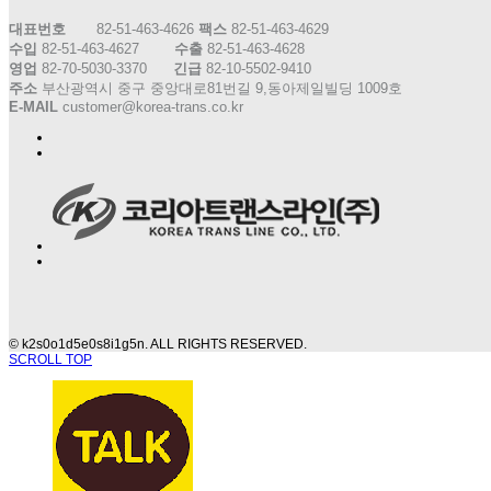
대표번호
82-51-463-4626
팩스
82-51-463-4629
수입
82-51-463-4627
수출
82-51-463-4628
영업
82-70-5030-3370
긴급
82-10-5502-9410
주소
부산광역시 중구 중앙대로81번길 9,동아제일빌딩 1009호
E-MAIL
customer@korea-trans.co.kr
© k2s0o1d5e0s8i1g5n. ALL RIGHTS RESERVED.
SCROLL TOP