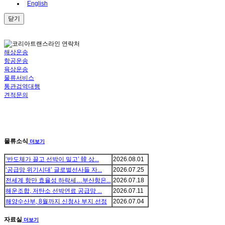
English
닫기
해상운송
항공운송
육상운송
물류서비스
통관검역대행
견적문의
물류소식
더보기
‘반도체가 끌고 선박이 밀고’ 韓 상...
2026.08.01
‘공급망 위기시대’ 글로벌선사들 자...
2026.07.25
전세계 항만 효율성 하락세…부산항은...
2026.07.18
해운조합, 저탄소 선박연료 공급망 ...
2026.07.11
해양수산부, 8월까지 신청사 부지 선정
2026.07.04
자료실
더보기