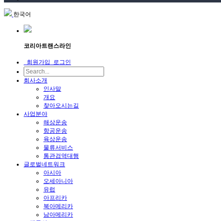
한국어
코리아트랜스라인
회원가입
로그인
회사소개
인사말
개요
찾아오시는길
사업분야
해상운송
항공운송
육상운송
물류서비스
통관검역대행
글로벌네트워크
아시아
오세아니아
유럽
아프리카
북아메리카
남아메리카