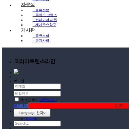
자료실
-
물류정보
-
무역 인코텀즈
-
컨테이너 제원
-
세계주요항구
게시판
-
물류소식
-
공지사항
코리아트랜스라인
로그인
로그인 유지
ID/PW 찾기
회원가입
로그인
Language:한국어
English