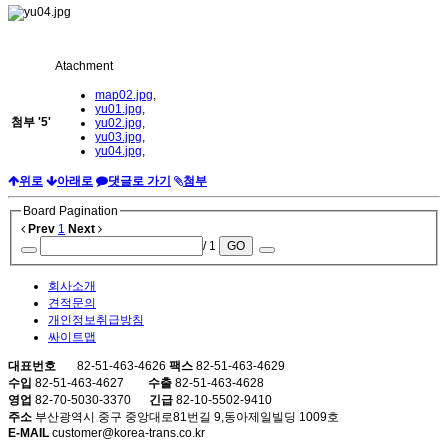
Atachment
map02.jpg
,
yu01.jpg
,
첨부
'
5
'
yu02.jpg
,
yu03.jpg
,
yu04.jpg
,
위로
아래로
댓글로 가기
첨부
Board Pagination
Prev
1
Next
/ 1
GO
회사소개
견적문의
개인정보취급방침
싸이트맵
대표번호
82-51-463-4626
팩스
82-51-463-4629
수입
82-51-463-4627
수출
82-51-463-4628
영업
82-70-5030-3370
긴급
82-10-5502-9410
주소
부산광역시 중구 중앙대로81번길 9,동아제일빌딩 1009호
E-MAIL
customer@korea-trans.co.kr