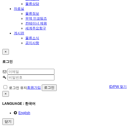
물류상담
자료실
물류정보
무역 인코텀즈
컨테이너 제원
세계주요항구
게시판
물류소식
공지사항
×
로그인
ID/PW 찾기
회원가입
로그인 유지
×
LANGUAGE : 한국어
English
닫기