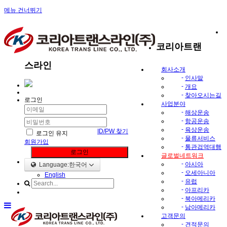
메뉴 건너뛰기
코리아트랜
스라인
회사소개
-
인사말
-
개요
-
찾아오시는길
로그인
사업분야
-
해상운송
-
항공운송
-
육상운송
ID/PW 찾기
로그인 유지
-
물류서비스
회원가입
-
통관검역대행
로그인
글로벌네트워크
-
아시아
Language:한국어
-
오세아니아
English
-
유럽
-
아프리카
-
북아메리카
-
남아메리카
고객문의
-
견적문의