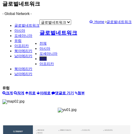
글로벌네트워크
- Global Network -
Home
글로벌네트워크
글로벌네트워크
아시아
글로벌네트워크
오세아니아
유럽
전체
아프리카
아시아
북아메리카
오세아니아
남아메리카
유럽
아프리카
북아메리카
남아메리카
유럽
크게
작게
위로
아래로
댓글로 가기
첨부