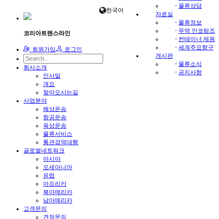
-
물류상담
한국어
자료실
-
물류정보
-
무역 인코텀즈
코리아트랜스라인
-
컨테이너 제원
-
세계주요항구
회원가입
로그인
게시판
-
물류소식
회사소개
-
공지사항
인사말
개요
찾아오시는길
사업분야
해상운송
항공운송
육상운송
물류서비스
통관검역대행
글로벌네트워크
아시아
오세아니아
유럽
아프리카
북아메리카
남아메리카
고객문의
견적문의