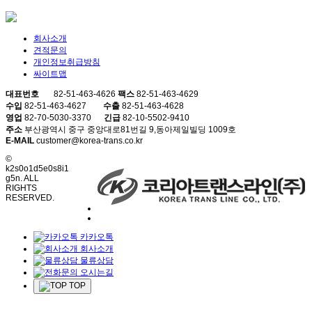
회사소개
견적문의
개인정보취급방침
싸이트맵
대표번호
82-51-463-4626
팩스
82-51-463-4629
수입
82-51-463-4627
수출
82-51-463-4628
영업
82-70-5030-3370
긴급
82-10-5502-9410
주소
부산광역시 중구 중앙대로81번길 9,동아제일빌딩 1009호
E-MAIL
customer@korea-trans.co.kr
©
k2s0o1d5e0s8i1
g5n. ALL
RIGHTS
RESERVED.
카카오톡
회사소개
물류상담
오시는길
TOP