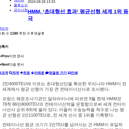
게시판
2024.09.28 13:33
물류소식
공지사항
HMM, ‘초대형선 효과’ 평균선형 세계 1위 등
극
관리자
조회 수
1180
추천 수
0
댓글
0
단축키
Prev
이전 문서
Next
다음 문서
크게
작게
위로
아래로
댓글로 가기
인쇄
2만4000TEU에 이르는 초대형선단을 확보한 우리나라 HMM이 전
세계에서 평균 선형이 가장 큰 컨테이너선사로 조사됐다.
프랑스 해운조사기관인 알파라이너에 따르면 9월 현재 HMM은
78척 86만8000TEU의 컨테이너선박을 운항함으로써 세계 컨터이
너선사 순위 8위에 올라 있다. 아울러 수송능력을 척수로 나눈 평
균 선형은 1만1100TEU로, 전 세계 선사 중 1위를 기록했다.
컨테이너선 평균 크기가 1만TEU를 넘어서는 건 HMM이 유일하