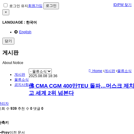
ID/PW 찾기
회원가입
로그인 유지
×
LANGUAGE : 한국어
English
닫기
게시판
About Notice
Home
게시판
물류소식
게시판
2025.08.08 18:36
물류소식
공지사항
佛 CMA CGM 400만TEU 돌파…머스크 제
고 세계 2위 넘본다
관리자
조회 수
939
추천 수
0
댓글
0
단축키
Prev
이전 문서