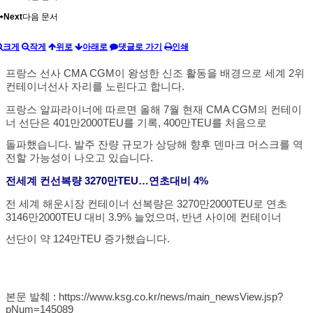
Next
다음 문서
크게
작게
위로
아래로
댓글로 가기
인쇄
프랑스 선사 CMA CGM이 왕성한 신조 활동을 배경으로 세계 2위
컨테이너선사 자리를 노린다고 합니다.
프랑스 알파라이너에 따르면 올해 7월 현재 CMA CGM의 컨테이
너 선단은 401만2000TEU를 기록, 400만TEU를 처음으로
돌파했습니다. 발주 잔량 규모가 상당해 향후 덴마크 머스크를 역
전할 가능성이 나오고 있습니다.
전세계 컨선복량 3270만TEU…연초대비 4%
전 세계 해운시장 컨테이너 선복량은 3270만2000TEU로 연초
3146만2000TEU 대비 3.9% 늘었으며, 반년 사이에 컨테이너
선단이 약 124만TEU 증가했습니다.
본문 발췌 :
https://www.ksg.co.kr/news/main_newsView.jsp?
pNum=145089