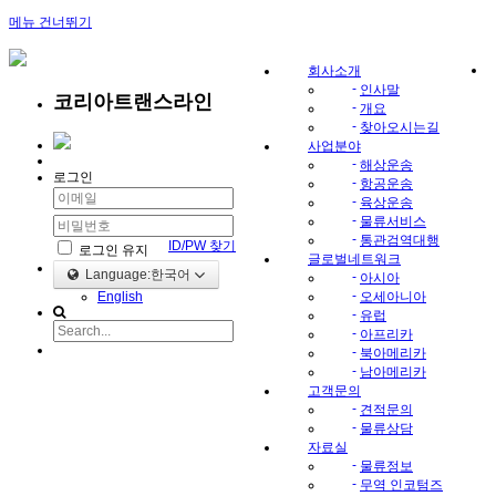
메뉴 건너뛰기
회사소개
-
인사말
코리아트랜스라인
-
개요
-
찾아오시는길
사업분야
-
해상운송
로그인
-
항공운송
-
육상운송
-
물류서비스
-
통관검역대행
ID/PW 찾기
로그인 유지
글로벌네트워크
Language:한국어
-
아시아
-
English
오세아니아
-
유럽
-
아프리카
-
북아메리카
-
남아메리카
고객문의
-
견적문의
-
물류상담
자료실
-
물류정보
-
무역 인코텀즈