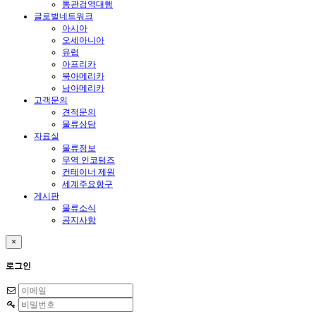
통관검역대행
글로벌네트워크
아시아
오세아니아
유럽
아프리카
북아메리카
남아메리카
고객문의
견적문의
물류상담
자료실
물류정보
무역 인코텀즈
컨테이너 제원
세계주요항구
게시판
물류소식
공지사항
×
로그인