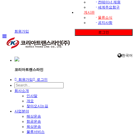
-
컨테이너 제원
-
세계주요항구
게시판
-
물류소식
-
공지사항
회원가입
로그인
한국어
코리아트랜스라인
회원가입
로그인
회사소개
인사말
개요
찾아오시는길
사업분야
해상운송
항공운송
육상운송
물류서비스