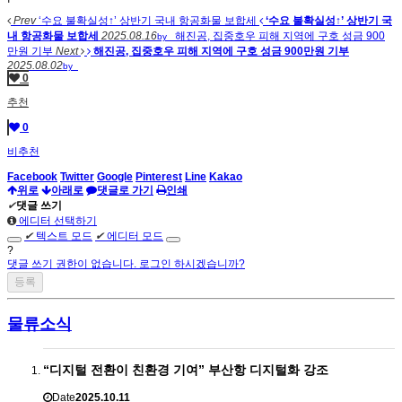
Prev
‘수요 불확실성↑’ 상반기 국내 항공화물 보합세
‘수요 불확실성↑’ 상반기 국
내 항공화물 보합세
2025.08.16
해진공, 집중호우 피해 지역에 구호 성금 900
by
만원 기부
Next
해진공, 집중호우 피해 지역에 구호 성금 900만원 기부
2025.08.02
by
0
추천
0
비추천
Facebook
Twitter
Google
Pinterest
Line
Kakao
위로
아래로
댓글로 가기
인쇄
✔
댓글 쓰기
에디터 선택하기
✔
텍스트 모드
✔
에디터 모드
?
댓글 쓰기 권한이 없습니다. 로그인 하시겠습니까?
물류소식
“디지털 전환이 친환경 기여” 부산항 디지털화 강조
Date
2025.10.11