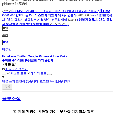
pNum=145094
Prev
佛 CMA CGM 400만TEU 돌파…머스크 제치고 세계 2위 넘본다
佛 CMA
CGM 400만TEU 돌파…머스크 제치고 세계 2위 넘본다
2025.08.08
해양진흥공
by
사, 25일 국회서 북극항로 개척 방안 토론회 열어
Next
해양진흥공사, 25일 국회
서 북극항로 개척 방안 토론회 열어
2025.07.26
by
0
추천
0
비추천
Facebook
Twitter
Google
Pinterest
Line
Kakao
위로
아래로
댓글로 가기
인쇄
✔
댓글 쓰기
에디터 선택하기
✔
텍스트 모드
✔
에디터 모드
?
댓글 쓰기 권한이 없습니다. 로그인 하시겠습니까?
물류소식
“디지털 전환이 친환경 기여” 부산항 디지털화 강조