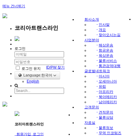
메뉴 건너뛰기
회사소개
-
인사말
코리아트랜스라인
-
개요
-
찾아오시는길
사업분야
-
해상운송
로그인
-
항공운송
-
육상운송
-
물류서비스
-
통관검역대행
ID/PW 찾기
로그인 유지
글로벌네트워크
Language:한국어
-
아시아
-
English
오세아니아
-
유럽
-
아프리카
-
북아메리카
-
남아메리카
고객문의
-
견적문의
-
물류상담
자료실
코리아트랜스라인
-
물류정보
-
무역 인코텀즈
회원가입
로그인