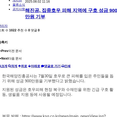
게시판
2025.08.02 11:16
물류소식
공지사항
해진공, 집중호우 피해 지역에 구호 성금 90
만원 기부
관리자
조회 수
1022
추천 수
0
댓글
0
단축키
Prev
이전 문서
Next
다음 문서
크게
작게
위로
아래로
댓글로 가기
인쇄
한국해양진흥공사는 7월30일 호우로 큰 피해를 입은 주민들을 돕
기 위해 성금 900만원을 기부했다고 밝혔습니다.
지원된 성금은 호우피해 현장 복구와 수재민을 위한 긴급 구호 활
동, 생필품 지원 등에 사용될 예정입니다.
본문 발췌 :
https://www.ksg.co.kr/news/main_newsView.jsp?