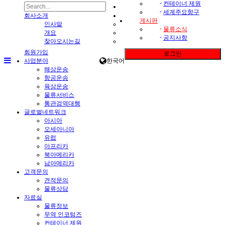
-
컨테이너 제원
-
세계주요항구
회사소개
게시판
인사말
-
물류소식
개요
-
공지사항
찾아오시는길
회원가입
로그인
사업분야
한국어
해상운송
항공운송
육상운송
물류서비스
통관검역대행
글로벌네트워크
아시아
오세아니아
유럽
아프리카
북아메리카
남아메리카
고객문의
견적문의
물류상담
자료실
물류정보
무역 인코텀즈
컨테이너 제원