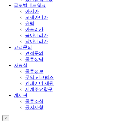
글로벌네트워크
아시아
오세아니아
유럽
아프리카
북아메리카
남아메리카
고객문의
견적문의
물류상담
자료실
물류정보
무역 인코텀즈
컨테이너 제원
세계주요항구
게시판
물류소식
공지사항
×