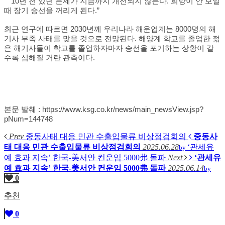
” “10년 전 있던 문제가 지금까지 개선되지 않는다. 희망이 안 보일
때 장기 승선을 꺼리게 된다.”
최근 연구에 따르면 2030년께 우리나라 해운업계는 8000명의 해
기사 부족 사태를 맞을 것으로 전망된다. 해양계 학교를 졸업한 젊
은 해기사들이 학교를 졸업하자마자 승선을 포기하는 상황이 갈
수록 심해질 거란 관측이다.
본문 발췌 :
https://www.ksg.co.kr/news/main_newsView.jsp?
pNum=144748
Prev
중동사태 대응 민관 수출입물류 비상점검회의
중동사
태 대응 민관 수출입물류 비상점검회의
2025.06.28
‘관세유
by
예 효과 지속’ 한국-美서안 컨운임 5000弗 돌파
Next
‘관세유
예 효과 지속’ 한국-美서안 컨운임 5000弗 돌파
2025.06.14
by
0
추천
0