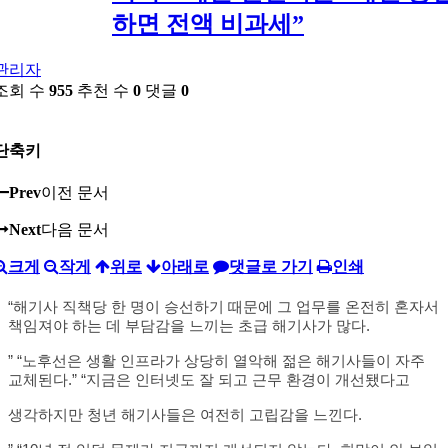
하면 전액 비과세”
관리자
조회 수
955
추천 수
0
댓글
0
단축키
Prev
이전 문서
Next
다음 문서
크게
작게
위로
아래로
댓글로 가기
인쇄
“해기사 직책당 한 명이 승선하기 때문에 그 업무를 온전히 혼자서
책임져야 하는 데 부담감을 느끼는 초급 해기사가 많다.
” “노후선은 생활 인프라가 상당히 열악해 젊은 해기사들이 자주
교체된다.” “지금은 인터넷도 잘 되고 근무 환경이 개선됐다고
생각하지만 청년 해기사들은 여전히 고립감을 느낀다.