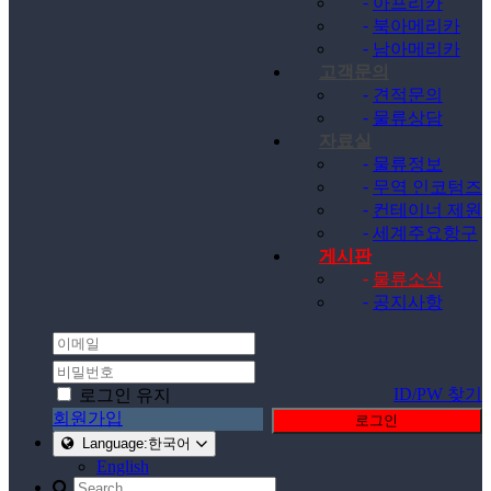
-
아프리카
-
북아메리카
-
남아메리카
고객문의
-
견적문의
-
물류상담
자료실
-
물류정보
-
무역 인코텀즈
-
컨테이너 제원
-
세계주요항구
게시판
-
물류소식
-
공지사항
ID/PW 찾기
로그인 유지
회원가입
로그인
Language:한국어
English