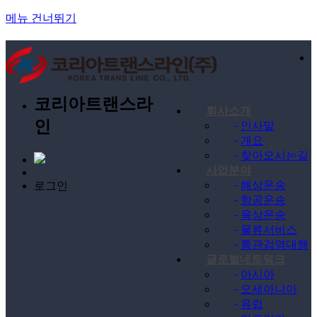
메뉴 건너뛰기
코리아트랜스라
회사소개
인
-
인사말
-
개요
-
찾아오시는길
사업분야
-
해상운송
로그인
-
항공운송
-
육상운송
-
물류서비스
-
통관검역대행
글로벌네트워크
-
아시아
-
오세아니아
-
유럽