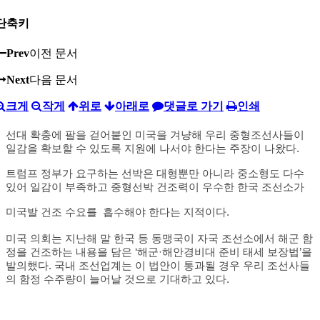
단축키
Prev
이전 문서
Next
다음 문서
크게
작게
위로
아래로
댓글로 가기
인쇄
선대 확충에 팔을 걷어붙인 미국을 겨냥해 우리 중형조선사들이
일감을 확보할 수 있도록 지원에 나서야 한다는 주장이 나왔다.
트럼프 정부가 요구하는 선박은 대형뿐만 아니라 중소형도 다수
있어 일감이 부족하고 중형선박 건조력이 우수한 한국 조선소가
미국발 건조 수요를 흡수해야 한다는 지적이다.
미국 의회는 지난해 말 한국 등 동맹국이 자국 조선소에서 해군 함
정을 건조하는 내용을 담은 ‘해군·해안경비대 준비 태세 보장법’을
발의했다. 국내 조선업계는 이 법안이 통과될 경우 우리 조선사들
의 함정 수주량이 늘어날 것으로 기대하고 있다.