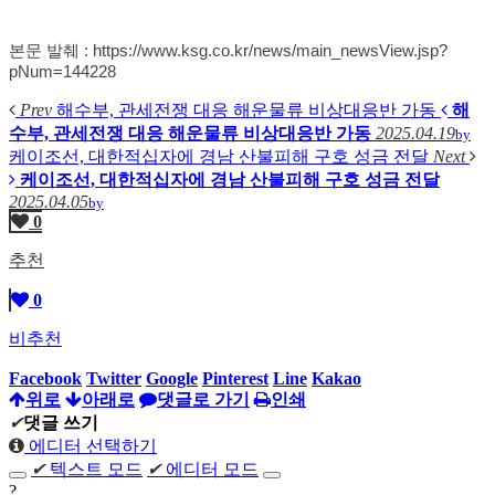
본문 발췌 :
https://www.ksg.co.kr/news/main_newsView.jsp?
pNum=144228
Prev
해수부, 관세전쟁 대응 해운물류 비상대응반 가동
해
수부, 관세전쟁 대응 해운물류 비상대응반 가동
2025.04.19
by
케이조선, 대한적십자에 경남 산불피해 구호 성금 전달
Next
케이조선, 대한적십자에 경남 산불피해 구호 성금 전달
2025.04.05
by
0
추천
0
비추천
Facebook
Twitter
Google
Pinterest
Line
Kakao
위로
아래로
댓글로 가기
인쇄
✔
댓글 쓰기
에디터 선택하기
✔
텍스트 모드
✔
에디터 모드
?