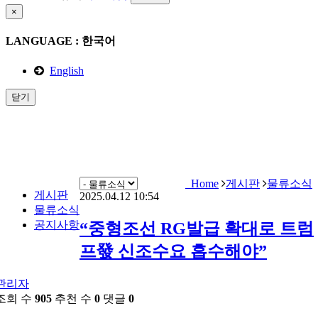
×
LANGUAGE : 한국어
English
닫기
게시판
About Notice
Home
게시판
물류소식
게시판
2025.04.12 10:54
물류소식
공지사항
“중형조선 RG발급 확대로 트럼
프發 신조수요 흡수해야”
관리자
조회 수
905
추천 수
0
댓글
0