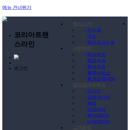
메뉴 건너뛰기
회사소개
-
인사말
코리아트랜
-
개요
-
찾아오시는길
스라인
사업분야
-
해상운송
-
항공운송
-
육상운송
로그인
-
물류서비스
-
통관검역대행
글로벌네트워크
-
아시아
-
오세아니아
-
유럽
-
아프리카
-
북아메리카
-
남아메리카
고객문의