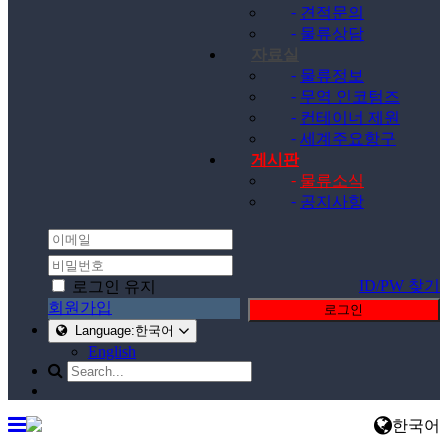
-
견적문의
-
물류상담
자료실
-
물류정보
-
무역 인코텀즈
-
컨테이너 제원
-
세계주요항구
게시판
-
물류소식
-
공지사항
ID/PW 찾기
로그인 유지
회원가입
로그인
Language:한국어
English
한국어