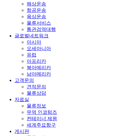
해상운송
항공운송
육상운송
물류서비스
통관검역대행
글로벌네트워크
아시아
오세아니아
유럽
아프리카
북아메리카
남아메리카
고객문의
견적문의
물류상담
자료실
물류정보
무역 인코텀즈
컨테이너 제원
세계주요항구
게시판