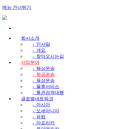
메뉴 건너뛰기
회사소개
-
인사말
-
개요
-
찾아오시는길
사업분야
-
해상운송
-
항공운송
-
육상운송
-
물류서비스
-
통관검역대행
글로벌네트워크
-
아시아
-
오세아니아
-
유럽
-
아프리카
-
북아메리카