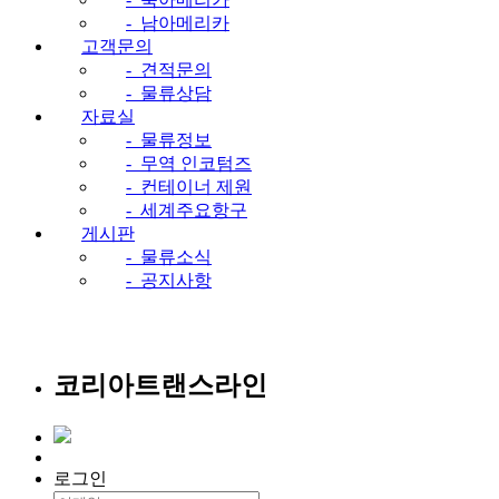
-
남아메리카
고객문의
-
견적문의
-
물류상담
자료실
-
물류정보
-
무역 인코텀즈
-
컨테이너 제원
-
세계주요항구
게시판
-
물류소식
-
공지사항
코리아트랜스라인
로그인