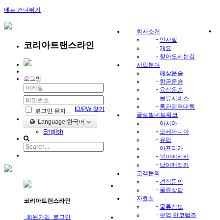
메뉴 건너뛰기
회사소개
-
인사말
코리아트랜스라인
-
개요
-
찾아오시는길
사업분야
-
해상운송
로그인
-
항공운송
-
육상운송
-
물류서비스
-
통관검역대행
ID/PW 찾기
로그인 유지
글로벌네트워크
Language:한국어
-
아시아
-
English
오세아니아
-
유럽
-
아프리카
-
북아메리카
-
남아메리카
고객문의
-
견적문의
-
물류상담
자료실
코리아트랜스라인
-
물류정보
-
무역 인코텀즈
회원가입
로그인