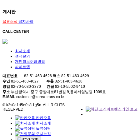
게시판
물류소식
공지사항
CALL CENTER
회사소개
견적문의
개인정보취급방침
싸이트맵
대표번호
82-51-463-4626
팩스
82-51-463-4629
수입
82-51-463-4627
수출
82-51-463-4628
영업
82-70-5030-3370
긴급
82-10-5502-9410
주소
부산광역시 중구 중앙대로81번길 9,동아제일빌딩 1009호
E-MAIL
customer@korea-trans.co.kr
© k2s0o1d5e0s8i1g5n. ALL RIGHTS
RESERVED.
카카오톡
회사소개
물류상담
오시는길
TOP