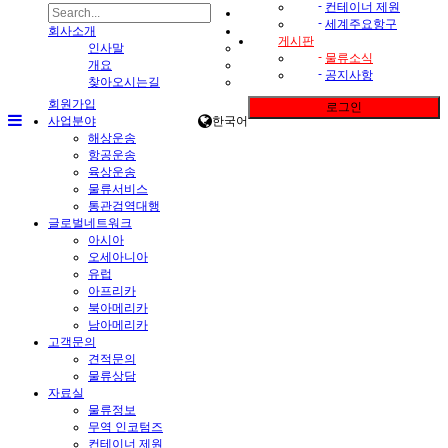
-
컨테이너 제원
-
세계주요항구
회사소개
게시판
인사말
-
물류소식
개요
-
공지사항
찾아오시는길
회원가입
로그인
사업분야
한국어
해상운송
항공운송
육상운송
물류서비스
통관검역대행
글로벌네트워크
아시아
오세아니아
유럽
아프리카
북아메리카
남아메리카
고객문의
견적문의
물류상담
자료실
물류정보
무역 인코텀즈
컨테이너 제원